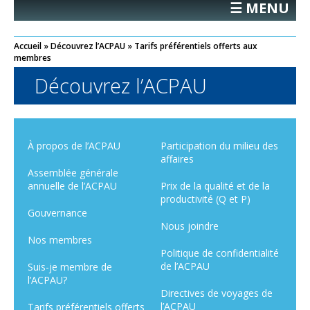
☰ MENU
Accueil
»
Découvrez l’ACPAU
»
Tarifs préférentiels offerts aux
membres
Découvrez l’ACPAU
À propos de l’ACPAU
Participation du milieu des
affaires
Assemblée générale
annuelle de l’ACPAU
Prix de la qualité et de la
productivité (Q et P)
Gouvernance
Nous joindre
Nos membres
Politique de confidentialité
de l’ACPAU
Suis-je membre de
l’ACPAU?
Directives de voyages de
l’ACPAU
Tarifs préférentiels offerts