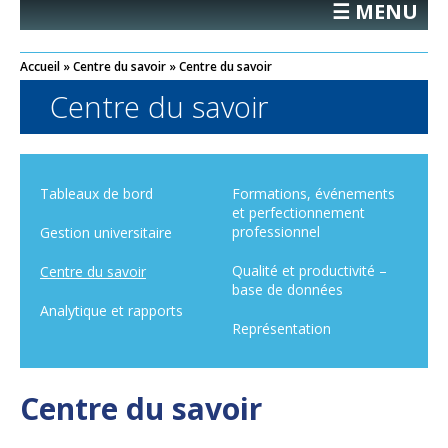
☰ MENU
Accueil
»
Centre du savoir
»
Centre du savoir
Centre du savoir
Tableaux de bord
Formations, événements
et perfectionnement
professionnel
Gestion universitaire
Qualité et productivité –
Centre du savoir
base de données
Analytique et rapports
Représentation
Centre du savoir