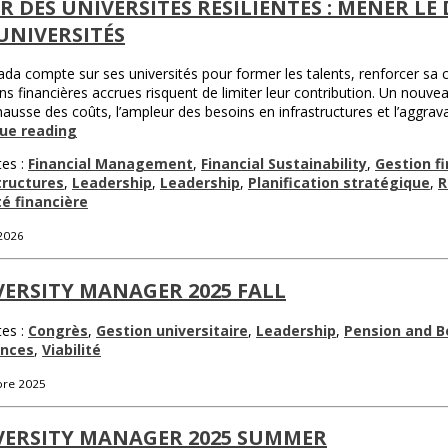
R DES UNIVERSITÉS RÉSILIENTES : MENER LE
UNIVERSITÉS
da compte sur ses universités pour former les talents, renforcer sa 
ns financières accrues risquent de limiter leur contribution. Un nouv
hausse des coûts, l’ampleur des besoins en infrastructures et l’aggr
ue reading
tes :
Financial Management
,
Financial Sustainability
,
Gestion f
tructures
,
Leadership
,
Leadership
,
Planification stratégique
,
R
té financière
 2026
ERSITY MANAGER 2025 FALL
tes :
Congrès
,
Gestion universitaire
,
Leadership
,
Pension and B
ences
,
Viabilité
bre 2025
VERSITY MANAGER 2025 SUMMER