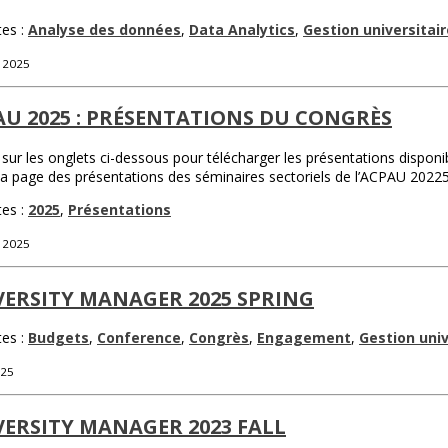
tes :
Analyse des données
,
Data Analytics
,
Gestion universitair
t 2025
U 2025 : PRÉSENTATIONS DU CONGRÈS
 sur les onglets ci-dessous pour télécharger les présentations dispon
 la page des présentations des séminaires sectoriels de l’ACPAU 20225
tes :
2025
,
Présentations
t 2025
VERSITY MANAGER 2025 SPRING
tes :
Budgets
,
Conference
,
Congrès
,
Engagement
,
Gestion univ
025
ERSITY MANAGER 2023 FALL