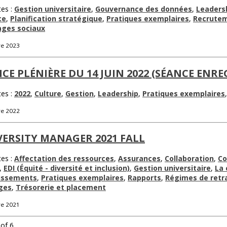
tes :
Gestion universitaire
,
Gouvernance des données
,
Leaders
ce
,
Planification stratégique
,
Pratiques exemplaires
,
Recrutem
ages sociaux
re 2023
CE PLÉNIÈRE DU 14 JUIN 2022 (SÉANCE ENRE
tes :
2022
,
Culture
,
Gestion
,
Leadership
,
Pratiques exemplaires
re 2022
ERSITY MANAGER 2021 FALL
tes :
Affectation des ressources
,
Assurances
,
Collaboration
,
Co
,
EDI (Équité - diversité et inclusion)
,
Gestion universitaire
,
La 
tissements
,
Pratiques exemplaires
,
Rapports
,
Régimes de retr
ges
,
Trésorerie et placement
re 2021
of 6