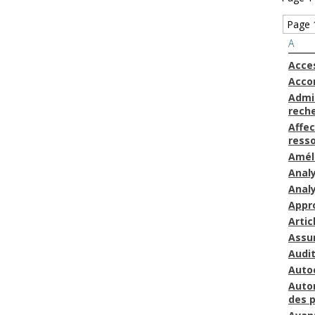
Page 
A
Acces
Acc
Admin
rech
Affec
ress
Amél
Anal
Anal
Appr
Artic
Assu
Audit
Auto
Auto
des 