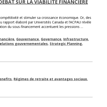
 DÉBAT SUR LA VIABILITÉ FINANCIÈRE
compétitivité et stimuler sa croissance économique. Or, des
eau rapport élaboré par Universités Canada et l’ACPAU révèle
avation du sous-financement accentuent les pressions …
inancière
,
Gouvernance
,
Governance
,
Infrastructure
,
elations gouvernementales
,
Strategic Planning
,
enefits
,
Régimes de retraite et avantages sociaux
,