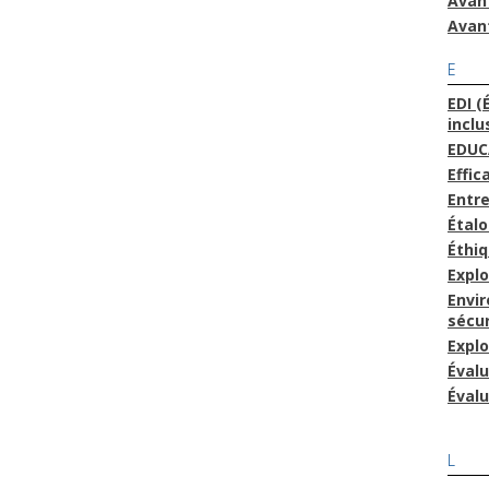
Avan
Avan
E
EDI (
inclu
EDUC
Effic
Entre
Étal
Éthi
Explo
Envi
sécur
Explo
Éval
Évalu
L