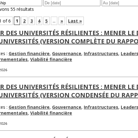
vons 55 résultats
1 of 6
1
2
3
4
5
...
»
Last »
R DES UNIVERSITÉS RÉSILIENTES : MENER LE
UNIVERSITÉS (VERSION COMPLÈTE DU RAPP
tes :
Gestion financière
,
Gouvernance
,
Infrastructures
,
Leaders
rnementales
,
Viabilité financière
 2026
R DES UNIVERSITÉS RÉSILIENTES : MENER LE
UNIVERSITÉS (VERSION CONDENSÉE DU RAP
tes :
Gestion financière
,
Gouvernance
,
Infrastructures
,
Leaders
rnementales
,
Viabilité financière
 2026