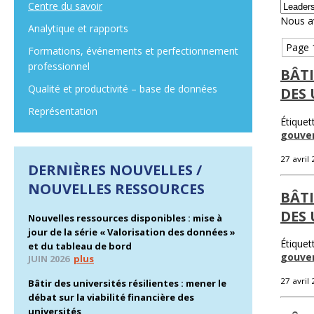
Centre du savoir
Nous a
Analytique et rapports
Page 
Formations, événements et perfectionnement
professionnel
BÂTI
Qualité et productivité – base de données
DES 
Représentation
Étiquet
gouve
27 avril
DERNIÈRES NOUVELLES /
NOUVELLES RESSOURCES
BÂTI
DES 
Nouvelles ressources disponibles : mise à
jour de la série « Valorisation des données »
Étiquet
et du tableau de bord
gouve
JUIN 2026
plus
27 avril
Bâtir des universités résilientes : mener le
débat sur la viabilité financière des
universités