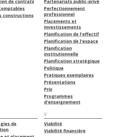
ion de contrats
Partenariats public-privé
comptables
Perfectionnement
professionnel
s constructions
Placements et
investissements
Planification de l'effectif
Planification de l'espace
Planification
institutionnelle
Planification stratégique
Politique
Pratiques exemplaires
Présentations
Prix
Programmes
d'enseignement
V
gies de
Viabilité
tion
Viabilité financière
ie et placement