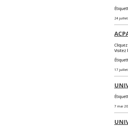
Étiquet
24 juille
ACPA
Cliquez
Visitez
Étiquet
17 juille
UNI
Étiquet
7 mai 2
UNIV