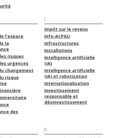
urité
I
Impôt sur le revenu
de l'espace
Info-ACPAU
e la
Infrastructures
ance
Installations
des risques
Intelligence artificielle
des urgences
(IA)
 du changement
Intelligence artificielle
(IA) et robotization
du risque
ise
Internationalisation
financière
Investissement
responsable et
niversitaire
désinvestissement
ance
ance des
P