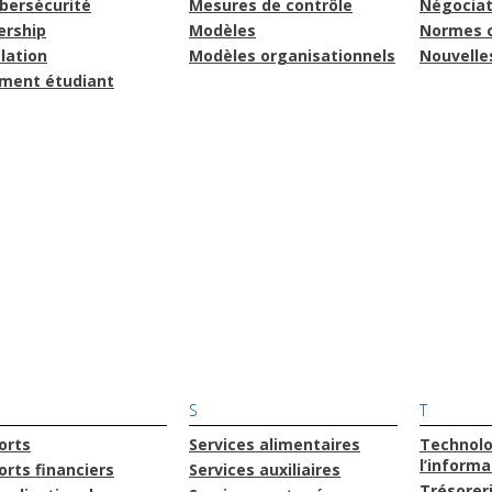
bersécurité
Mesures de contrôle
Négociat
ership
Modèles
Normes 
lation
Modèles organisationnels
Nouvelle
ment étudiant
S
T
orts
Services alimentaires
Technolo
l’informa
rts financiers
Services auxiliaires
Trésorer