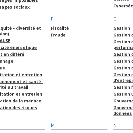
tages imposables
Cyberséc
tages sociaux
F
G
Équité - diversité et
Fiscalité
Gestion
sion)
Fraude
Gestion 
AUSE
Gestion d
acité énergétique
perform
tien différé
Gestion 
onnage
Gestion 
que
Gestion
itation et entretien
Gestion 
d’entrepr
ronnement et santé-
ité au travail
Gestion 
itation et entretien
Gestion u
uation de la menace
Gouvern
ation des risques
Gouvern
données
M
N