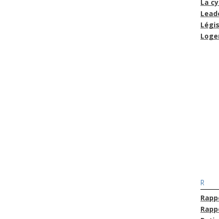
La cy
Lead
Légis
Loge
R
Rapp
Rappo