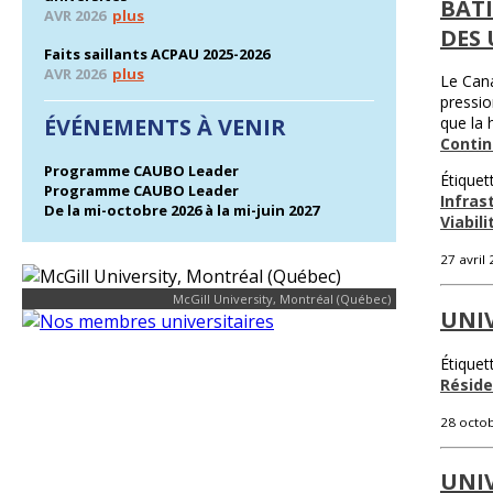
BÂTI
AVR 2026
plus
DES 
Faits saillants ACPAU 2025-2026
AVR 2026
plus
Le Cana
pressio
ÉVÉNEMENTS À VENIR
que la 
Contin
Programme CAUBO Leader
Étiquet
Programme CAUBO Leader
Infras
De la mi-octobre 2026 à la mi-juin 2027
Viabili
27 avril
McGill University, Montréal (Québec)
UNIV
Étiquet
Résid
28 octo
UNI