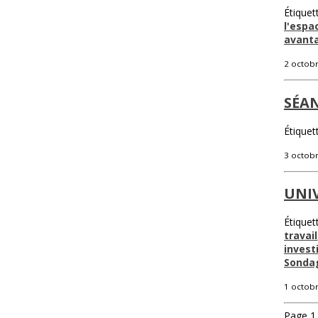
Étiquet
l'espa
avant
2 octob
SÉAN
Étiquet
3 octob
UNIV
Étiquet
travail
inves
Sonda
1 octob
Page 1 