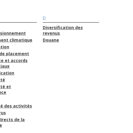
D
Diversification des
isionnement
revenus
ent climatique
Douane
ation
de placement
e et accords
iaux
cation
ité
té et
nce
é des activités
rus
irects de la
e