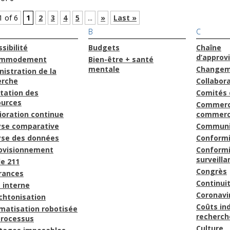
1 of 6
1
2
3
4
5
...
»
Last »
B
C
sibilité
Budgets
Chaîne
d’approv
ommodement
Bien-être + santé
mentale
Changem
istration de la
erche
Collabor
tation des
Comités 
ources
Commerc
ioration continue
commerc
yse comparative
Communi
yse des données
Conform
ovisionnement
Conformi
surveilla
le 211
Congrès
rances
Continuit
 interne
Coronavi
chtonisation
Coûts ind
matisation robotisée
recherch
processus
Culture