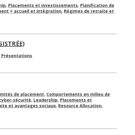
hip
,
Placements et investissements
,
Planification de
ent + accueil et intégration
,
Régimes de retraite et
GISTRÉE)
,
Présentations
mités de placement
,
Comportements en milieu de
cyber-sécurité
,
Leadership
,
Placements et
aite et avantages sociaux
,
Resource Allocation
,