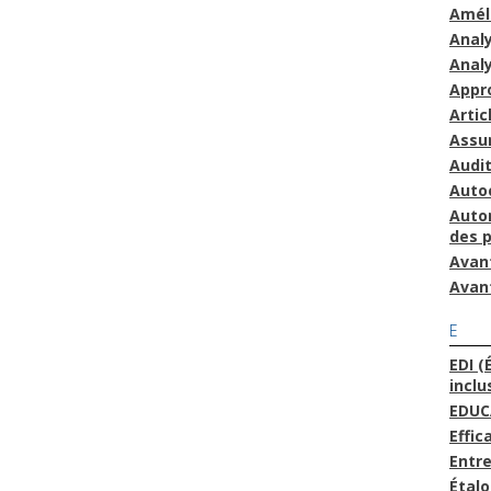
Amél
Anal
Anal
Appr
Artic
Assu
Audit
Auto
Auto
des 
Avan
Avan
E
EDI (
inclu
EDUC
Effic
Entre
Étal