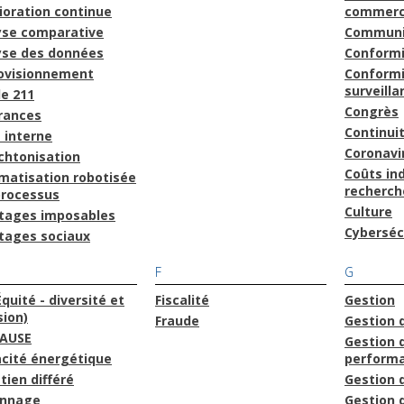
ioration continue
commerc
yse comparative
Communi
yse des données
Conform
ovisionnement
Conformi
surveilla
le 211
Congrès
rances
Continuit
 interne
Coronavi
chtonisation
Coûts ind
matisation robotisée
recherch
processus
Culture
tages imposables
Cyberséc
tages sociaux
F
G
Équité - diversité et
Fiscalité
Gestion
sion)
Fraude
Gestion 
AUSE
Gestion d
acité énergétique
perform
tien différé
Gestion 
onnage
Gestion 