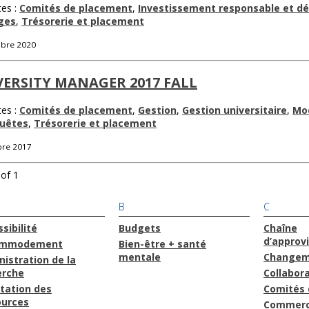
tes :
Comités de placement
,
Investissement responsable et d
ges
,
Trésorerie et placement
bre 2020
ERSITY MANAGER 2017 FALL
tes :
Comités de placement
,
Gestion
,
Gestion universitaire
,
Mo
quêtes
,
Trésorerie et placement
bre 2017
of 1
B
C
sibilité
Budgets
Chaîne
d’approv
ommodement
Bien-être + santé
mentale
Changem
istration de la
erche
Collabor
tation des
Comités 
ources
Commerc