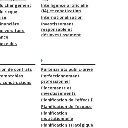
 du changement
Intelligence artificielle
(IA) et robotization
du risque
ise
Internationalisation
financière
Investissement
responsable et
niversitaire
désinvestissement
ance
ance des
P
ion de contrats
Partenariats public-privé
comptables
Perfectionnement
professionnel
s constructions
Placements et
investissements
Planification de l'effectif
Planification de l'espace
Planification
institutionnelle
Planification stratégique