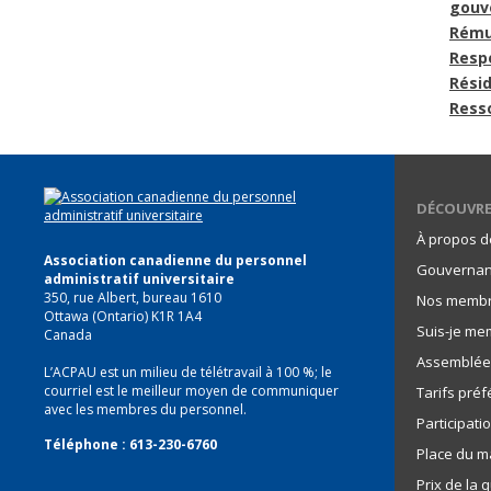
gouv
Rému
Resp
Rési
Ress
DÉCOUVRE
À propos d
Association canadienne du personnel
Gouverna
administratif universitaire
350, rue Albert, bureau 1610
Nos memb
Ottawa (Ontario) K1R 1A4
Suis-je me
Canada
Assemblée 
L’ACPAU est un milieu de télétravail à 100 %; le
courriel est le meilleur moyen de communiquer
Tarifs pré
avec les membres du personnel.
Participati
Téléphone : 613-230-6760
Place du m
Prix de la q