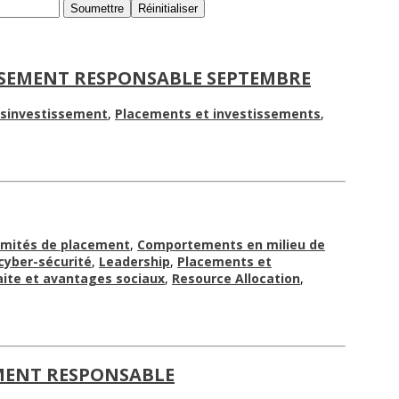
ISSEMENT RESPONSABLE SEPTEMBRE
ésinvestissement
,
Placements et investissements
,
mités de placement
,
Comportements en milieu de
cyber-sécurité
,
Leadership
,
Placements et
aite et avantages sociaux
,
Resource Allocation
,
EMENT RESPONSABLE