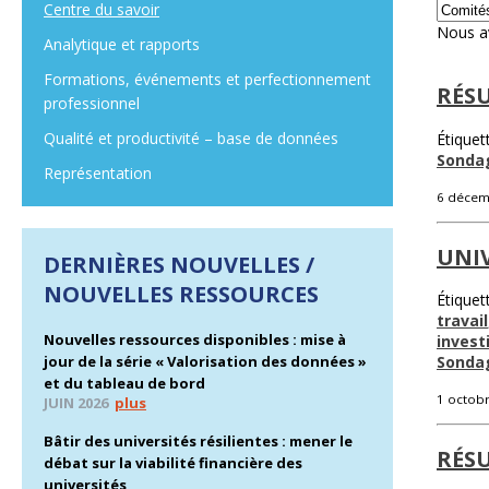
Centre du savoir
Nous av
Analytique et rapports
Formations, événements et perfectionnement
RÉSU
professionnel
Qualité et productivité – base de données
Étiquet
Sonda
Représentation
6 décem
UNIV
DERNIÈRES NOUVELLES /
NOUVELLES RESSOURCES
Étiquet
travail
Nouvelles ressources disponibles : mise à
inves
jour de la série « Valorisation des données »
Sonda
et du tableau de bord
1 octob
JUIN 2026
plus
Bâtir des universités résilientes : mener le
RÉSU
débat sur la viabilité financière des
universités