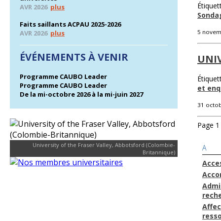
Étiquet
AVR 2026
plus
Sonda
Faits saillants ACPAU 2025-2026
5 novem
AVR 2026
plus
ÉVÉNEMENTS À VENIR
UNIV
Programme CAUBO Leader
Étiquet
Programme CAUBO Leader
et en
De la mi-octobre 2026 à la mi-juin 2027
31 octo
Page 1 
University of the Fraser Valley, Abbotsford (Colombie-
A
Britannique)
Acces
Acc
Admin
rech
Affec
ress