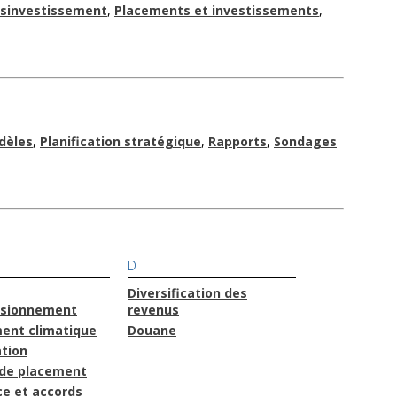
ésinvestissement
,
Placements et investissements
,
dèles
,
Planification stratégique
,
Rapports
,
Sondages
D
Diversification des
isionnement
revenus
ent climatique
Douane
ation
de placement
e et accords