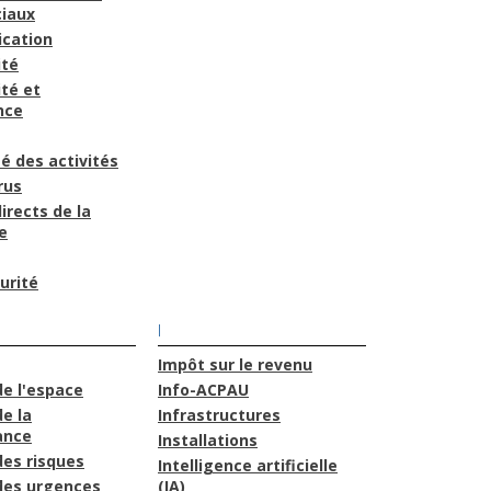
iaux
cation
ité
té et
nce
é des activités
rus
irects de la
e
urité
I
Impôt sur le revenu
de l'espace
Info-ACPAU
e la
Infrastructures
ance
Installations
des risques
Intelligence artificielle
des urgences
(IA)