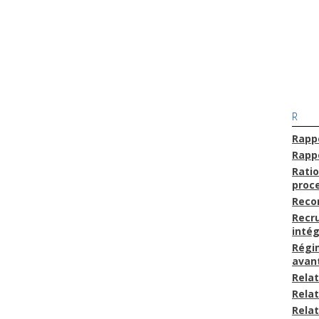
R
Rapp
Rappo
Ratio
proc
Reco
Recr
intég
Régim
avan
Relat
Relat
Relat