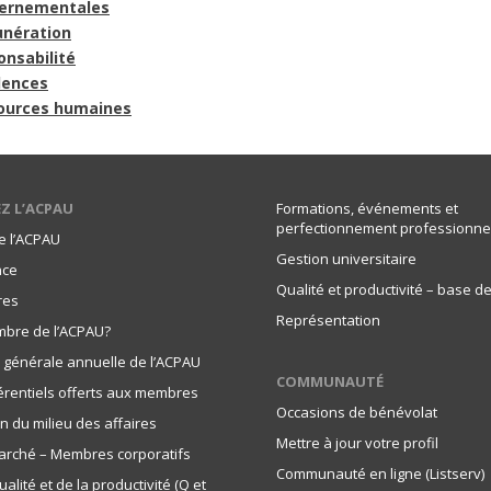
ernementales
nération
onsabilité
dences
ources humaines
Z L’ACPAU
Formations, événements et
perfectionnement professionne
e l’ACPAU
Gestion universitaire
nce
Qualité et productivité – base 
res
Représentation
mbre de l’ACPAU?
générale annuelle de l’ACPAU
COMMUNAUTÉ
férentiels offerts aux membres
Occasions de bénévolat
on du milieu des affaires
Mettre à jour votre profil
arché – Membres corporatifs
Communauté en ligne (Listserv)
ualité et de la productivité (Q et