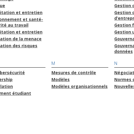
que
Gestion
itation et entretien
Gestion 
d’entrepr
ronnement et santé-
ité au travail
Gestion 
itation et entretien
Gestion u
uation de la menace
Gouvern
ation des risques
Gouvern
données
M
N
bersécurité
Mesures de contrôle
Négociat
ership
Modèles
Normes 
lation
Modèles organisationnels
Nouvelle
ment étudiant