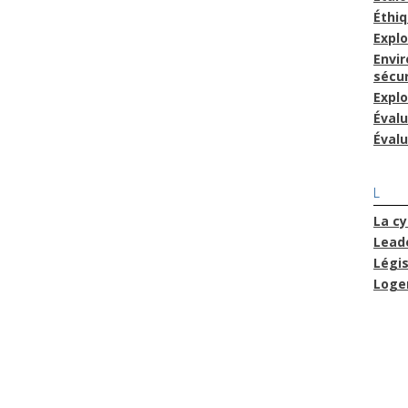
Éthi
Explo
Envi
sécur
Explo
Éval
Évalu
L
La cy
Lead
Légis
Loge