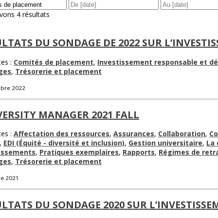
ons 4 résultats
LTATS DU SONDAGE DE 2022 SUR L’INVEST
tes :
Comités de placement
,
Investissement responsable et d
ges
,
Trésorerie et placement
bre 2022
ERSITY MANAGER 2021 FALL
tes :
Affectation des ressources
,
Assurances
,
Collaboration
,
Co
,
EDI (Équité - diversité et inclusion)
,
Gestion universitaire
,
La 
tissements
,
Pratiques exemplaires
,
Rapports
,
Régimes de retr
ges
,
Trésorerie et placement
re 2021
LTATS DU SONDAGE 2020 SUR L’INVESTISS