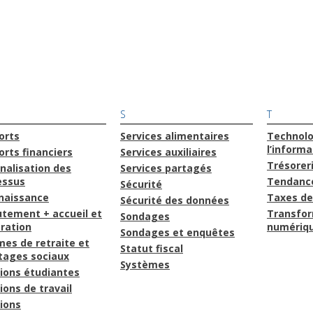
S
T
orts
Services alimentaires
Technolo
l’informa
rts financiers
Services auxiliaires
Trésorer
nalisation des
Services partagés
essus
Tendance
Sécurité
naissance
Taxes de
Sécurité des données
utement + accueil et
Transfo
Sondages
ration
numériq
Sondages et enquêtes
es de retraite et
Statut fiscal
tages sociaux
Systèmes
ions étudiantes
ions de travail
ions