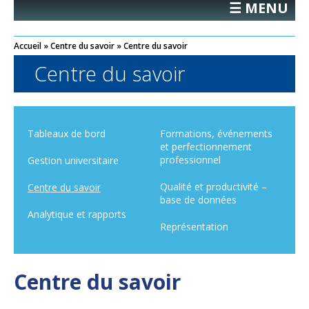
☰ MENU
Accueil
»
Centre du savoir
»
Centre du savoir
Centre du savoir
Tableaux de bord
Formations, événements
et perfectionnement
professionnel
Gestion universitaire
Qualité et productivité –
Centre du savoir
base de données
Analytique et rapports
Représentation
Centre du savoir