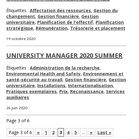
Étiquettes :
Affectation des ressources
,
Gestion du
changement
,
Gestion financière
,
Gestion
universitaire
,
Planification de l'effectif
,
Planification
stratégique
,
Rémunération
,
Trésorerie et placement
19 octobre 2020
UNIVERSITY MANAGER 2020 SUMMER
Étiquettes :
Administration de la recherche
,
Environmental Health and Safety
,
Environnement et
santé-sécurité au travail
,
Gestion financière
,
Gestion
universitaire
,
Installations
,
Internationalisation
,
Pratiques exemplaires
,
Prix
,
Reconaissance
,
Services
auxiliaires
26 juin 2020
Page 3 of 6
Page 3 of 6
«
1
2
3
4
5
...
»
Last »