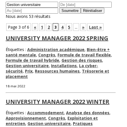
Nous avons 53 résultats
Page 3 of 6
«
1
2
3
4
5
...
»
Last »
UNIVERSITY MANAGER 2022 SPRING
Étiquettes :
Administration académique
,
Bien-être +
santé mentale
,
Congrès
,
Formule de travail flexible
,
Formule de travail hybride
,
Gestion des risques
,
Gestion universitaire
,
Installations
,
La cyber-
sécurité
,
Prix
,
Ressources humaines
,
Trésorerie et
placement
18 mai 2022
UNIVERSITY MANAGER 2022 WINTER
Étiquettes :
Accommodement
,
Analyse des données
,
Approvisionnement
,
Congrès
,
Exploitation et
entretien
,
Gestion universitaire
,
Pratiques