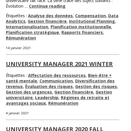
universitaire fait face. La série traite des sujets suivants :
Évolution …
Continue reading
Étiquettes :
Analyse des données
,
Compensation
,
Data
Analytics
,
Gestion financière
,
Institutional Planning
,
Internationalisation
,
Planification institutionnelle
,
Planification stratégique
,
Rapports financiers
,
Rémunération
14 janvier 2021
UNIVERSITY MANAGER 2021 WINTER
Étiquettes :
Affectation des ressources
,
Bien-être +
santé mentale
,
Communication
,
Diversification des
revenus
,
Évaluation des risques
,
Gestion des risques
,
Gestion des urgences
,
Gestion financière
,
Gestion
universitaire
,
Leadership
,
Régimes de retraite et
avantages sociaux
,
Rémunération
4 janvier 2021
UNIVERSITY MANAGER 2020 FALL