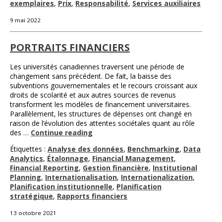
exemplaires
,
Prix
,
Responsabilité
,
Services auxiliaires
9 mai 2022
PORTRAITS FINANCIERS
Les universités canadiennes traversent une période de
changement sans précédent. De fait, la baisse des
subventions gouvernementales et le recours croissant aux
droits de scolarité et aux autres sources de revenus
transforment les modèles de financement universitaires.
Parallèlement, les structures de dépenses ont changé en
raison de l’évolution des attentes sociétales quant au rôle
des …
Continue reading
Étiquettes :
Analyse des données
,
Benchmarking
,
Data
Analytics
,
Étalonnage
,
Financial Management
,
Financial Reporting
,
Gestion financière
,
Institutional
Planning
,
Internationalisation
,
Internationalization
,
Planification institutionnelle
,
Planification
stratégique
,
Rapports financiers
13 octobre 2021