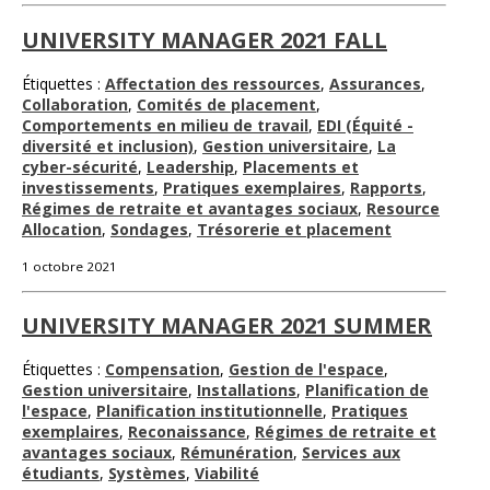
UNIVERSITY MANAGER 2021 FALL
Étiquettes :
Affectation des ressources
,
Assurances
,
Collaboration
,
Comités de placement
,
Comportements en milieu de travail
,
EDI (Équité -
diversité et inclusion)
,
Gestion universitaire
,
La
cyber-sécurité
,
Leadership
,
Placements et
investissements
,
Pratiques exemplaires
,
Rapports
,
Régimes de retraite et avantages sociaux
,
Resource
Allocation
,
Sondages
,
Trésorerie et placement
1 octobre 2021
UNIVERSITY MANAGER 2021 SUMMER
Étiquettes :
Compensation
,
Gestion de l'espace
,
Gestion universitaire
,
Installations
,
Planification de
l'espace
,
Planification institutionnelle
,
Pratiques
exemplaires
,
Reconaissance
,
Régimes de retraite et
avantages sociaux
,
Rémunération
,
Services aux
étudiants
,
Systèmes
,
Viabilité