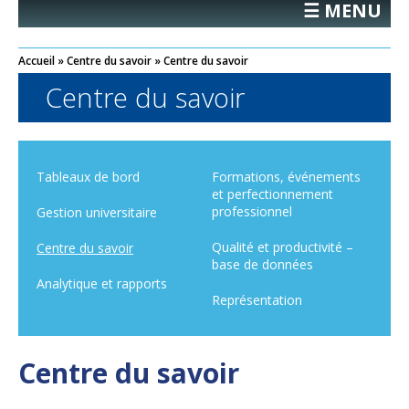
☰ MENU
Accueil
»
Centre du savoir
»
Centre du savoir
Centre du savoir
Tableaux de bord
Formations, événements
et perfectionnement
professionnel
Gestion universitaire
Qualité et productivité –
Centre du savoir
base de données
Analytique et rapports
Représentation
Centre du savoir