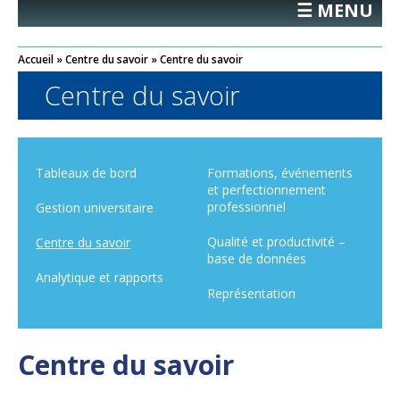
☰ MENU
Accueil
»
Centre du savoir
»
Centre du savoir
Centre du savoir
Tableaux de bord
Formations, événements
et perfectionnement
professionnel
Gestion universitaire
Qualité et productivité –
Centre du savoir
base de données
Analytique et rapports
Représentation
Centre du savoir