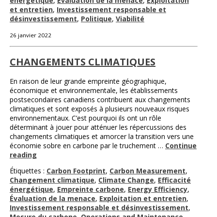
énergétique
,
Évaluation de la menace
,
Exploitation
et entretien
,
Investissement responsable et
désinvestissement
,
Politique
,
Viabilité
26 janvier 2022
CHANGEMENTS CLIMATIQUES
En raison de leur grande empreinte géographique,
économique et environnementale, les établissements
postsecondaires canadiens contribuent aux changements
climatiques et sont exposés à plusieurs nouveaux risques
environnementaux. C’est pourquoi ils ont un rôle
déterminant à jouer pour atténuer les répercussions des
changements climatiques et amorcer la transition vers une
économie sobre en carbone par le truchement …
Continue
reading
Étiquettes :
Carbon Footprint
,
Carbon Measurement
,
Changement climatique
,
Climate Change
,
Efficacité
énergétique
,
Empreinte carbone
,
Energy Efficiency
,
Évaluation de la menace
,
Exploitation et entretien
,
Investissement responsable et désinvestissement
,
Mesure du carbone
,
Operations and Maintenance
,