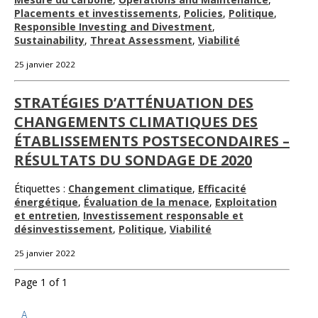
Placements et investissements
,
Policies
,
Politique
,
Responsible Investing and Divestment
,
Sustainability
,
Threat Assessment
,
Viabilité
25 janvier 2022
STRATÉGIES D’ATTÉNUATION DES
CHANGEMENTS CLIMATIQUES DES
ÉTABLISSEMENTS POSTSECONDAIRES –
RÉSULTATS DU SONDAGE DE 2020
Étiquettes :
Changement climatique
,
Efficacité
énergétique
,
Évaluation de la menace
,
Exploitation
et entretien
,
Investissement responsable et
désinvestissement
,
Politique
,
Viabilité
25 janvier 2022
Page 1 of 1
A