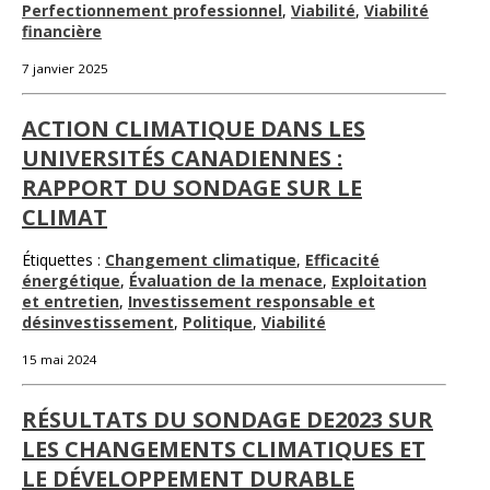
Perfectionnement professionnel
,
Viabilité
,
Viabilité
financière
7 janvier 2025
ACTION CLIMATIQUE DANS LES
UNIVERSITÉS CANADIENNES :
RAPPORT DU SONDAGE SUR LE
CLIMAT
Étiquettes :
Changement climatique
,
Efficacité
énergétique
,
Évaluation de la menace
,
Exploitation
et entretien
,
Investissement responsable et
désinvestissement
,
Politique
,
Viabilité
15 mai 2024
RÉSULTATS DU SONDAGE DE2023 SUR
LES CHANGEMENTS CLIMATIQUES ET
LE DÉVELOPPEMENT DURABLE