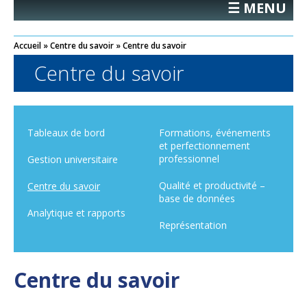
☰ MENU
Accueil
»
Centre du savoir
»
Centre du savoir
Centre du savoir
Tableaux de bord
Formations, événements
et perfectionnement
professionnel
Gestion universitaire
Qualité et productivité –
Centre du savoir
base de données
Analytique et rapports
Représentation
Centre du savoir