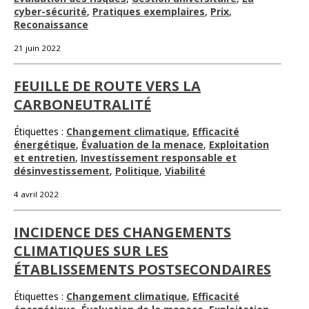
cyber-sécurité
,
Pratiques exemplaires
,
Prix
,
Reconaissance
21 juin 2022
FEUILLE DE ROUTE VERS LA
CARBONEUTRALITÉ
Étiquettes :
Changement climatique
,
Efficacité
énergétique
,
Évaluation de la menace
,
Exploitation
et entretien
,
Investissement responsable et
désinvestissement
,
Politique
,
Viabilité
4 avril 2022
INCIDENCE DES CHANGEMENTS
CLIMATIQUES SUR LES
ÉTABLISSEMENTS POSTSECONDAIRES
Étiquettes :
Changement climatique
,
Efficacité