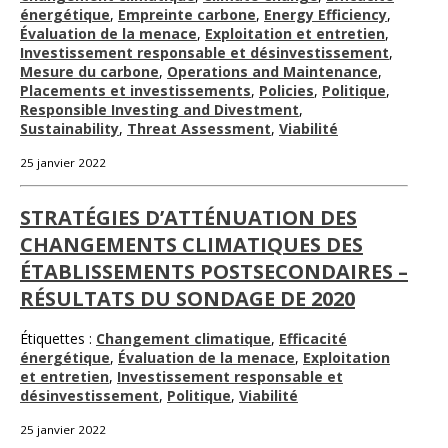
énergétique
,
Empreinte carbone
,
Energy Efficiency
,
Évaluation de la menace
,
Exploitation et entretien
,
Investissement responsable et désinvestissement
,
Mesure du carbone
,
Operations and Maintenance
,
Placements et investissements
,
Policies
,
Politique
,
Responsible Investing and Divestment
,
Sustainability
,
Threat Assessment
,
Viabilité
25 janvier 2022
STRATÉGIES D’ATTÉNUATION DES
CHANGEMENTS CLIMATIQUES DES
ÉTABLISSEMENTS POSTSECONDAIRES –
RÉSULTATS DU SONDAGE DE 2020
Étiquettes :
Changement climatique
,
Efficacité
énergétique
,
Évaluation de la menace
,
Exploitation
et entretien
,
Investissement responsable et
désinvestissement
,
Politique
,
Viabilité
25 janvier 2022