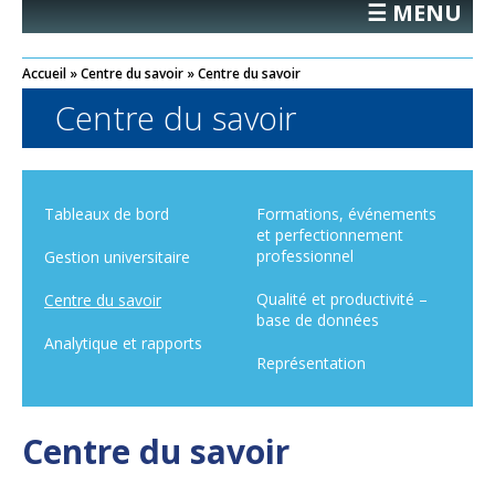
☰ MENU
Accueil
»
Centre du savoir
»
Centre du savoir
Centre du savoir
Tableaux de bord
Formations, événements
et perfectionnement
professionnel
Gestion universitaire
Qualité et productivité –
Centre du savoir
base de données
Analytique et rapports
Représentation
Centre du savoir